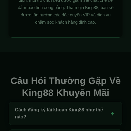
dịch, mọi trò chơi đều được giám sát chặt chẽ để
đảm bảo tính công bằng. Tham gia King88, bạn sẽ
được tận hưởng các đặc quyền VIP và dịch vụ
chăm sóc khách hàng đỉnh cao.
Câu Hỏi Thường Gặp Về
King88 Khuyến Mãi
Cách đăng ký tài khoản King88 như thế
+
nào?