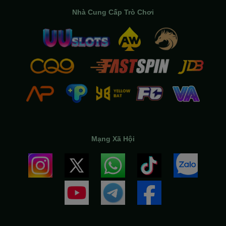
Nhà Cung Cấp Trò Chơi
Mạng Xã Hội