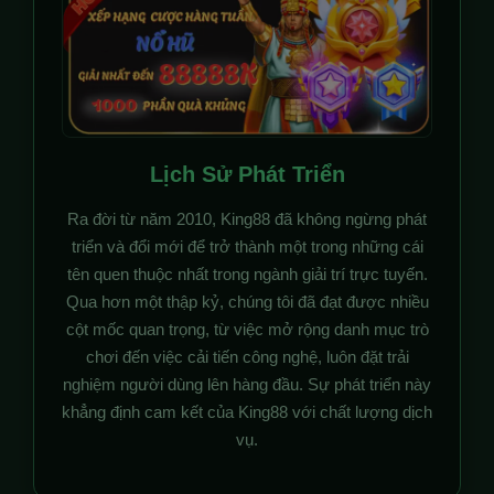
Lịch Sử Phát Triển
Ra đời từ năm 2010, King88 đã không ngừng phát
triển và đổi mới để trở thành một trong những cái
tên quen thuộc nhất trong ngành giải trí trực tuyến.
Qua hơn một thập kỷ, chúng tôi đã đạt được nhiều
cột mốc quan trọng, từ việc mở rộng danh mục trò
chơi đến việc cải tiến công nghệ, luôn đặt trải
nghiệm người dùng lên hàng đầu. Sự phát triển này
khẳng định cam kết của King88 với chất lượng dịch
vụ.