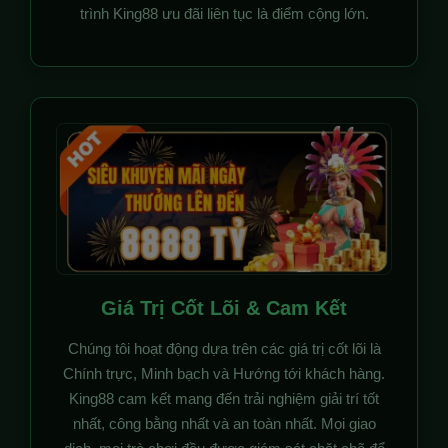
trình King88 ưu đãi liên tục là điểm cộng lớn.
Giá Trị Cốt Lõi & Cam Kết
Chúng tôi hoạt động dựa trên các giá trị cốt lõi là
Chính trực, Minh bạch và Hướng tới khách hàng.
King88 cam kết mang đến trải nghiệm giải trí tốt
nhất, công bằng nhất và an toàn nhất. Mọi giao