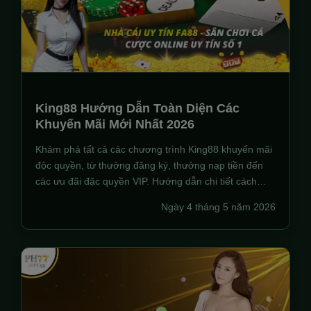
King88 Hướng Dẫn Toàn Diện Các
Khuyến Mãi Mới Nhất 2026
Khám phá tất cả các chương trình King88 khuyến mãi
độc quyền, từ thưởng đăng ký, thưởng nạp tiền đến
các ưu đãi đặc quyền VIP. Hướng dẫn chi tiết cách
nhận và sử dụng hiệu quả nhất.
Ngày 4 tháng 5 năm 2026