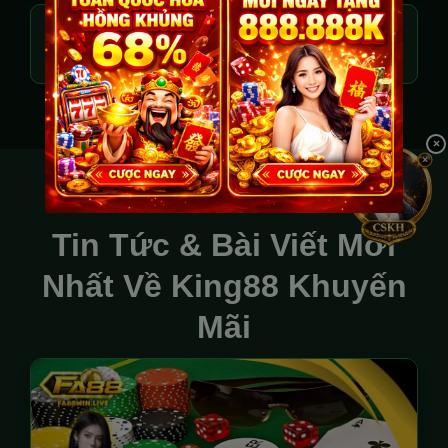
King88 có ứng dụng di động (App)
+
không?
×
Tin Tức & Bài Viết Mới
Nhất Về King88 Khuyến
Mãi