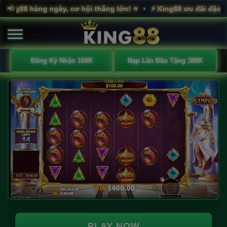
ng ngày, cơ hội thắng lớn! ⭐
⚡️ King88 ưu đãi đặc biệt: Hoàn 
📢
•
Đăng Ký Nhận 168K
Nạp Lần Đầu Tặng 388K
PLAY NOW