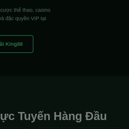
cược thể thao, casino
và đặc quyền VIP tại
ãi King88
Trực Tuyến Hàng Đầu