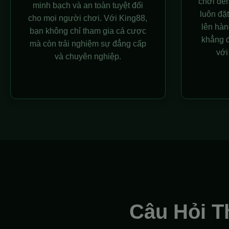
chơi đến
minh bạch và an toàn tuyệt đối
luôn đặ
cho mọi người chơi. Với King88,
lên hàn
bạn không chỉ tham gia cá cược
khẳng đ
mà còn trải nghiệm sự đẳng cấp
với
và chuyên nghiệp.
Câu Hỏi T