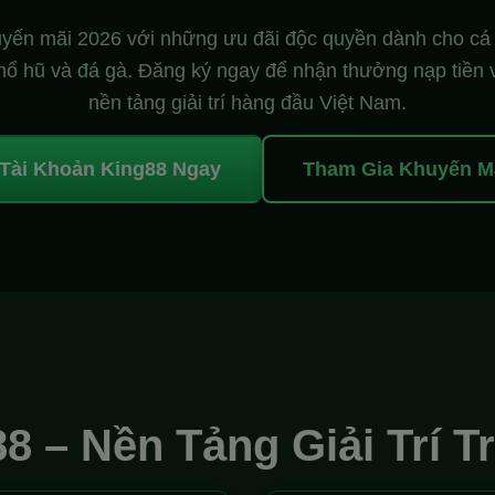
ến mãi 2026 với những ưu đãi độc quyền dành cho cá 
 nổ hũ và đá gà. Đăng ký ngay để nhận thưởng nạp tiền 
nền tảng giải trí hàng đầu Việt Nam.
Tài Khoản King88 Ngay
Tham Gia Khuyến M
88 – Nền Tảng Giải Trí 