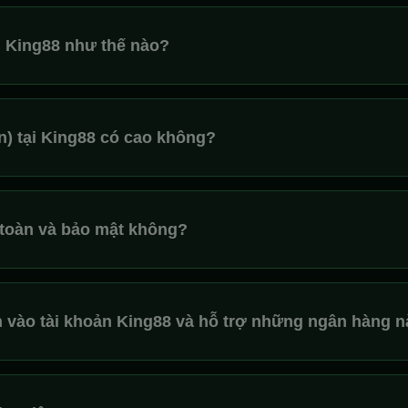
n King88 như thế nào?
ền) tại King88 có cao không?
 toàn và bảo mật không?
n vào tài khoản King88 và hỗ trợ những ngân hàng 