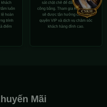
c khách
sát chặt chẽ để đảm bảo tính
 tâm luôn
công bằng. Tham gia King88, bạn
 lệ hoàn
sẽ được tận hưởng các đặc
ng trình
quyền VIP và dịch vụ chăm sóc
là điểm
khách hàng đỉnh cao.
Khuyến Mãi