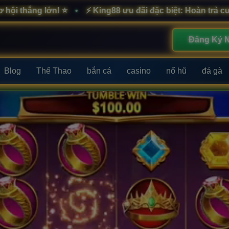
⚡️ King88 ưu đãi đặc biệt: Hoàn trả cược thể thao 1.5%! 💸
Đăng Ký 
Blog
Thể Thao
bắn cá
casino
nổ hũ
đá gà