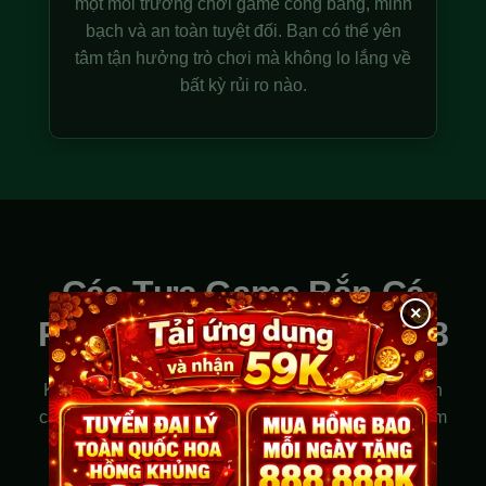
một môi trường chơi game công bằng, minh
bạch và an toàn tuyệt đối. Bạn có thể yên
tâm tận hưởng trò chơi mà không lo lắng về
bất kỳ rủi ro nào.
Các Tựa Game Bắn Cá
×
Phổ Biến Nhất Tại King88
King88 tự hào giới thiệu danh sách các trò chơi bắn
cá được yêu thích nhất, mang đến những trải nghiệm
độc đáo và cơ hội thắng lớn: