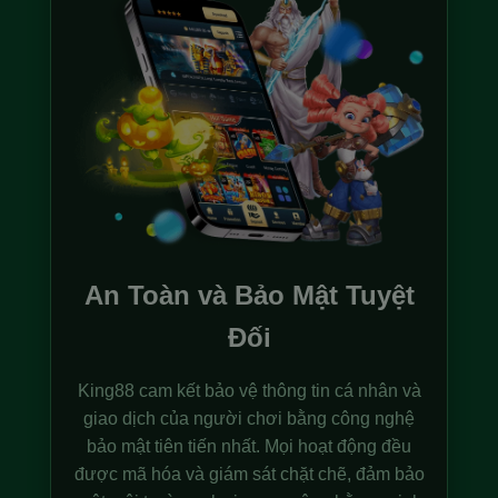
An Toàn và Bảo Mật Tuyệt
Đối
King88 cam kết bảo vệ thông tin cá nhân và
giao dịch của người chơi bằng công nghệ
bảo mật tiên tiến nhất. Mọi hoạt động đều
được mã hóa và giám sát chặt chẽ, đảm bảo