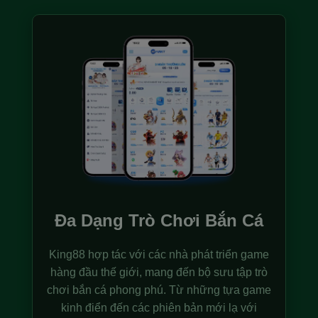
Đa Dạng Trò Chơi Bắn Cá
King88 hợp tác với các nhà phát triển game
hàng đầu thế giới, mang đến bộ sưu tập trò
chơi bắn cá phong phú. Từ những tựa game
kinh điển đến các phiên bản mới lạ với