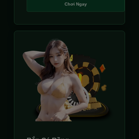
Chơi Ngay