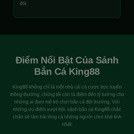
đối.
Điểm Nổi Bật Của Sảnh
Bắn Cá King88
King88 không chỉ là một nhà cái cá cược trực tuyến
thông thường, chúng tôi còn là điểm đến lý tưởng cho
những ai đam mê trò chơi bắn cá đổi thưởng. Với
những ưu điểm vượt trội, sảnh bắn cá King88 chắc
chắn sẽ làm hài lòng cả những người chơi khó tính
nhất: