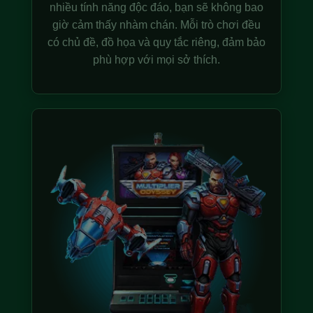
nhiều tính năng độc đáo, bạn sẽ không bao
giờ cảm thấy nhàm chán. Mỗi trò chơi đều
có chủ đề, đồ họa và quy tắc riêng, đảm bảo
phù hợp với mọi sở thích.