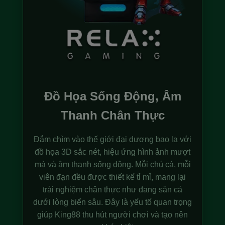
Đồ Họa Sống Động, Âm
Thanh Chân Thực
Đắm chìm vào thế giới đại dương bao la với
đồ họa 3D sắc nét, hiệu ứng hình ảnh mượt
mà và âm thanh sống động. Mỗi chú cá, mỗi
viên đạn đều được thiết kế tỉ mỉ, mang lại
trải nghiệm chân thực như đang săn cá
dưới lòng biển sâu. Đây là yếu tố quan trọng
giúp King88 thu hút người chơi và tạo nên