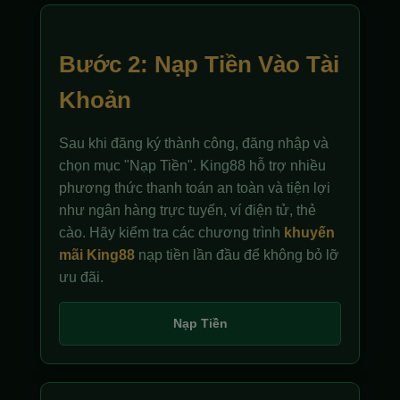
Bước 2: Nạp Tiền Vào Tài
Khoản
Sau khi đăng ký thành công, đăng nhập và
chọn mục "Nạp Tiền". King88 hỗ trợ nhiều
phương thức thanh toán an toàn và tiện lợi
như ngân hàng trực tuyến, ví điện tử, thẻ
cào. Hãy kiểm tra các chương trình
khuyến
mãi King88
nạp tiền lần đầu để không bỏ lỡ
ưu đãi.
Nạp Tiền