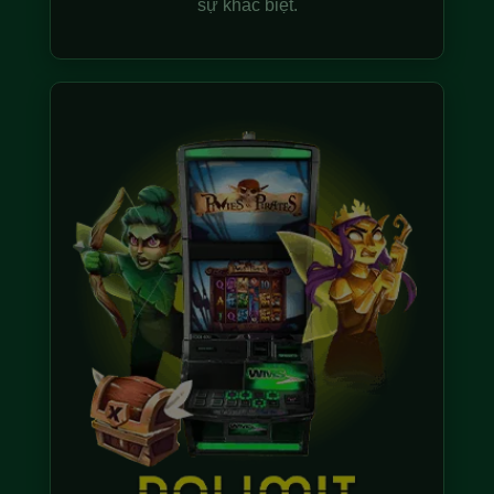
sự khác biệt.