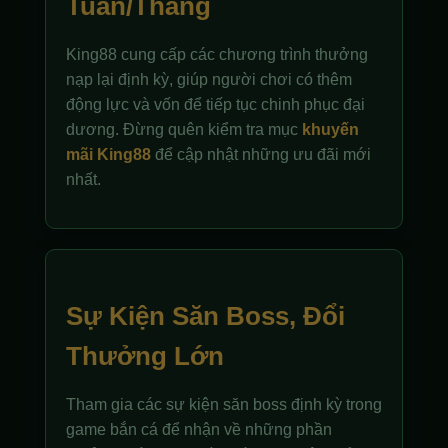
Tuần/Tháng
King88 cung cấp các chương trình thưởng
nạp lại định kỳ, giúp người chơi có thêm
động lực và vốn để tiếp tục chinh phục đại
dương. Đừng quên kiểm tra mục
khuyến
mãi King88
để cập nhật những ưu đãi mới
nhất.
Sự Kiện Săn Boss, Đổi
Thưởng Lớn
Tham gia các sự kiện săn boss định kỳ trong
game bắn cá để nhận về những phần