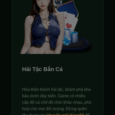
Hải Tặc Bắn Cá
Hóa thân thành hải tặc, khám phá kho
báu dưới đáy biển. Game có nhiều
cấp độ và chế độ chơi khác nhau, phù
hợp cho mọi đối tượng. Đừng quên