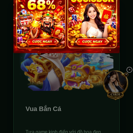
×
Vua Bắn Cá
Tựa game kinh điển với đồ họa đẹp