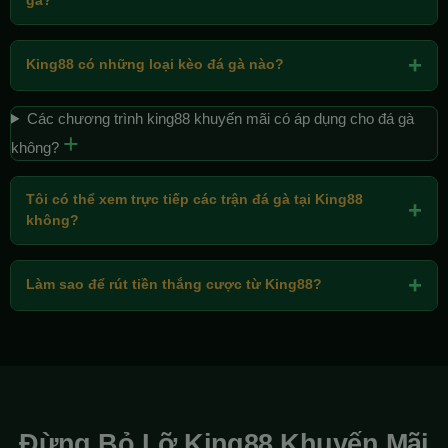
gà?
+
King88 có những loại kèo đá gà nào?
Các chương trình king88 khuyến mãi có áp dụng cho đá gà
+
không?
Tôi có thể xem trực tiếp các trận đá gà tại King88
+
không?
+
Làm sao để rút tiền thắng cược từ King88?
Đừng Bỏ Lỡ King88 Khuyến Mãi