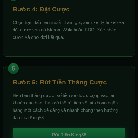
Bước 4: Đặt Cược
Chọn trận đấu bạn muốn tham gia, xem xét tỷ lệ kèo và
đặt cược vào gà Meron, Wala hoặc BDD. Xác nhận
cược và chờ đợi kết quả.
Bước 5: Rút Tiền Thắng Cược
Nếu bạn thắng cược, số tiền sẽ được cộng vào tài
khoản của bạn. Bạn có thể rút tiền về tài khoản ngân
hàng một cách dễ dàng và nhanh chóng theo hướng
dẫn của King88.
Rút Tiền King88