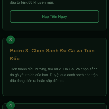
đầu từ
king88 khuyến mãi
.
Nạp Tiền Ngay
Bước 3: Chọn Sảnh Đá Gà và Trận
Đấu
Trên thanh điều hướng, tìm mục "Đá Gà" và chọn sảnh
đá gà yêu thích của bạn. Duyệt qua danh sách các trận
đấu đang diễn ra hoặc sắp diễn ra.