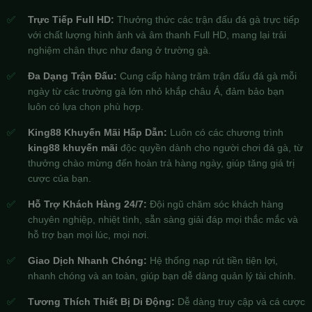
Trực Tiếp Full HD:
Thưởng thức các trận đấu đá gà trực tiếp
với chất lượng hình ảnh và âm thanh Full HD, mang lại trải
nghiệm chân thực như đang ở trường gà.
Đa Dạng Trận Đấu:
Cung cấp hàng trăm trận đấu đá gà mỗi
ngày từ các trường gà lớn nhỏ khắp châu Á, đảm bảo bạn
luôn có lựa chọn phù hợp.
King88 Khuyến Mãi Hấp Dẫn:
Luôn có các chương trình
king88 khuyến mãi
độc quyền dành cho người chơi đá gà, từ
thưởng chào mừng đến hoàn trả hàng ngày, giúp tăng giá trị
cược của bạn.
Hỗ Trợ Khách Hàng 24/7:
Đội ngũ chăm sóc khách hàng
chuyên nghiệp, nhiệt tình, sẵn sàng giải đáp mọi thắc mắc và
hỗ trợ bạn mọi lúc, mọi nơi.
Giao Dịch Nhanh Chóng:
Hệ thống nạp rút tiền tiện lợi,
nhanh chóng và an toàn, giúp bạn dễ dàng quản lý tài chính.
Tương Thích Thiết Bị Di Động:
Dễ dàng truy cập và cá cược