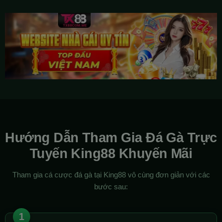
Hướng Dẫn Tham Gia Đá Gà Trực
Tuyến King88 Khuyến Mãi
Tham gia cá cược đá gà tại King88 vô cùng đơn giản với các
bước sau: