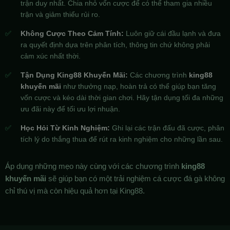
trận duy nhất. Chia nhỏ vốn cược để có thể tham gia nhiều
trận và giảm thiểu rủi ro.
Không Cược Theo Cảm Tính:
Luôn giữ cái đầu lạnh và đưa
ra quyết định dựa trên phân tích, thông tin chứ không phải
cảm xúc nhất thời.
Tận Dụng King88 Khuyến Mãi:
Các chương trình
king88
khuyến mãi
như thưởng nạp, hoàn trả có thể giúp bạn tăng
vốn cược và kéo dài thời gian chơi. Hãy tận dụng tối đa những
ưu đãi này để tối ưu lợi nhuận.
Học Hỏi Từ Kinh Nghiệm:
Ghi lại các trận đấu đã cược, phân
tích lý do thắng thua để rút ra kinh nghiệm cho những lần sau.
Áp dụng những mẹo này cùng với các chương trình
king88
khuyến mãi
sẽ giúp bạn có một trải nghiệm cá cược đá gà không
chỉ thú vị mà còn hiệu quả hơn tại King88.