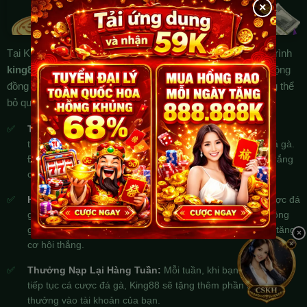
×
Tại King88, chúng tôi luôn nỗ lực mang đến những chương trình
king88 khuyến mãi
hấp dẫn và độc quyền dành riêng cho cộng
đồng đá gà. Dưới đây là một số ưu đãi nổi bật mà bạn không thể
bỏ qua trong năm 2026:
Thưởng Chào Mừng Tân Thủ Đá Gà:
Nhận ngay tiền
thưởng lớn khi đăng ký và nạp tiền lần đầu để cá cược đá gà.
Đây là cơ hội tuyệt vời để bạn bắt đầu hành trình chiến thắng
cùng
King88 khuyến mãi
.
Hoàn Trả Hàng Ngày Không Giới Hạn:
Tham gia cá cược đá
gà và nhận hoàn trả một phần số tiền cược mỗi ngày, không
giới hạn. Tỷ lệ hoàn trả cao giúp bạn giảm thiểu rủi ro và tăng
×
cơ hội thắng.
Thưởng Nạp Lại Hàng Tuần:
Mỗi tuần, khi bạn nạp tiền để
tiếp tục cá cược đá gà, King88 sẽ tặng thêm phần trăm tiền
thưởng vào tài khoản của bạn.