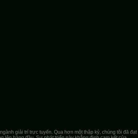
ành giải trí trực tuyến. Qua hơn một thập kỷ, chúng tôi đã đạt
ng lên hàng đầu. Sự phát triển này khẳng định cam kết của