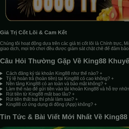
Giá Trị Cốt Lõi & Cam Kết
Chúng tôi hoạt động dựa trên các giá trị cốt lõi là Chính trực,
giao dịch, mọi trò chơi đều được giám sát chặt chẽ để đảm bả
Câu Hỏi Thường Gặp Về King88 Khuyế
Cách đăng ký tài khoản King88 như thế nào?
+
Tỷ lệ hoàn trả (hoàn tiền) tại King88 có cao không?
+
Nền tảng King88 có an toàn và bảo mật không?
+
Làm thế nào để gửi tiền vào tài khoản King88 và hỗ trợ nh
Rút tiền từ King88 mất bao lâu?
+
Rút tiền thất bại thì phải làm sao?
+
King88 có ứng dụng di động (App) không?
+
Tin Tức & Bài Viết Mới Nhất Về King8