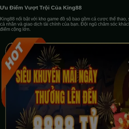
Ưu Điểm Vượt Trội Của King88
King88 nổi bật với kho game đồ sộ bao gồm cá cược thể thao, sò
cá nhân và giao dịch tài chính của bạn. Đội ngũ chăm sóc khách
điểm cộng lớn.