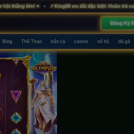
 ⭐
•
⚡️ King88 ưu đãi đặc biệt: Hoàn trả cược thể thao 1.5
Đăng Ký 
Blog
Thể Thao
bắn cá
casino
nổ hũ
đá gà