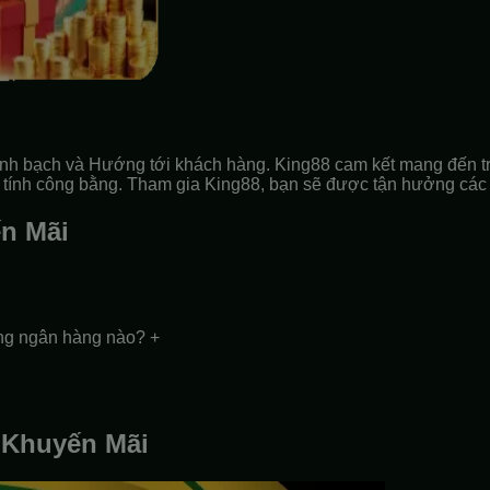
 Minh bạch và Hướng tới khách hàng. King88 cam kết mang đến trả
o tính công bằng. Tham gia King88, bạn sẽ được tận hưởng các
n Mãi
ững ngân hàng nào?
+
8 Khuyến Mãi