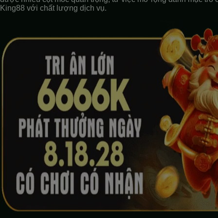
King88 với chất lượng dịch vụ.