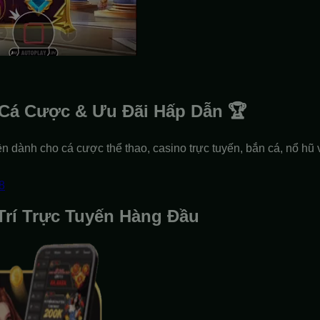
 Cá Cược & Ưu Đãi Hấp Dẫn 🏆
dành cho cá cược thể thao, casino trực tuyến, bắn cá, nổ hũ 
8
 Trí Trực Tuyến Hàng Đầu