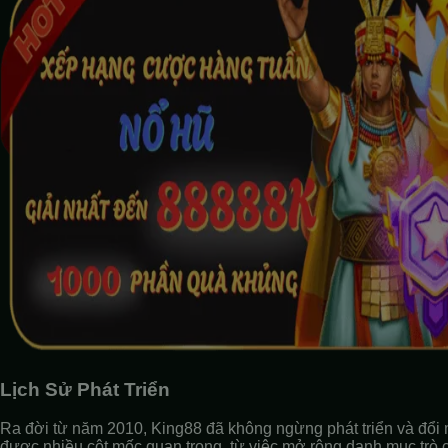
Lịch Sử Phát Triển
Ra đời từ năm 2010, King88 đã không ngừng phát triển và đổi mớ
được nhiều cột mốc quan trọng, từ việc mở rộng danh mục trò c