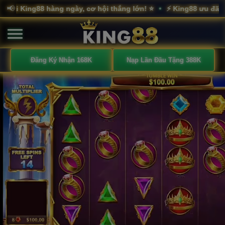
g88 hàng ngày, cơ hội thắng lớn! ⭐
⚡️ King88 ưu đãi đặc biệt:
📢
•
Đăng Ký Nhận 168K
Nạp Lần Đầu Tặng 388K