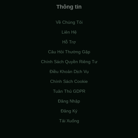
Thông tin
Về Chúng Tôi
Liên Hệ
Hỗ Trợ
Câu Hỏi Thường Gặp
Chính Sách Quyền Riêng Tư
Điều Khoản Dịch Vụ
Chính Sách Cookie
Tuân Thủ GDPR
Đăng Nhập
Đăng Ký
Tải Xuống