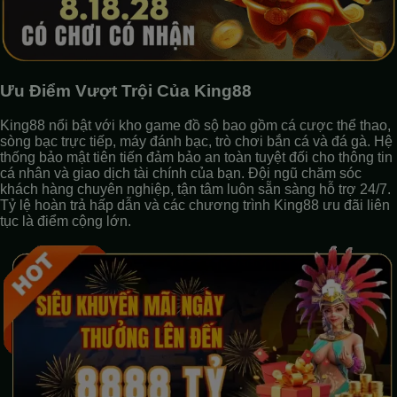
Ưu Điểm Vượt Trội Của King88
King88 nổi bật với kho game đồ sộ bao gồm cá cược thể thao,
sòng bạc trực tiếp, máy đánh bạc, trò chơi bắn cá và đá gà. Hệ
thống bảo mật tiên tiến đảm bảo an toàn tuyệt đối cho thông tin
cá nhân và giao dịch tài chính của bạn. Đội ngũ chăm sóc
khách hàng chuyên nghiệp, tận tâm luôn sẵn sàng hỗ trợ 24/7.
Tỷ lệ hoàn trả hấp dẫn và các chương trình King88 ưu đãi liên
tục là điểm cộng lớn.