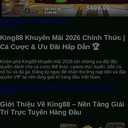
Nhấn vào video để tham gia ngay
Play Now
King88 Khuyến Mãi 2026 Chính Thức |
Cá Cược & Ưu Đãi Hấp Dẫn 🏆
Khám phá King88 khuyến mãi 2026 với những ưu đãi độc
quyền dành cho cá cược thể thao, casino trực tuyến, bắn cá,
nổ hũ và đá gà. Đăng ký ngay để nhận thưởng nạp tiền và đặc
quyền VIP tại nền tảng giải trí hàng đầu Việt Nam.
Đăng Ký Tài Khoản King88 Ngay
Tham Gia Khuyến Mãi
King88
Giới Thiệu Về King88 – Nền Tảng Giải
Trí Trực Tuyến Hàng Đầu