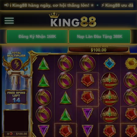
g88 hàng ngày, cơ hội thắng lớn! ⭐
⚡️ King88 ưu đãi đặc biệt:
📢
•
Đăng Ký Nhận 168K
Nạp Lần Đầu Tặng 388K