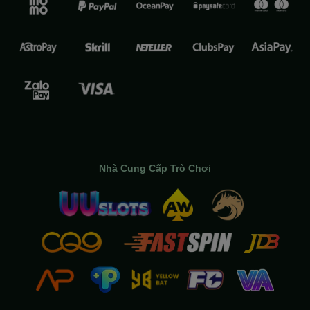
Nhà Cung Cấp Trò Chơi