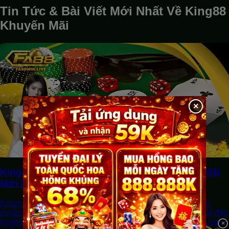
Tin Tức & Bài Viết Mới Nhất Về King88
Khuyến Mãi
×
King88 Hướng Dẫn Toàn Diện Các Khuyến Mãi
Mới Nhất 2026
Khám phá tất cả các chương trình King88 khuyến mãi độc
quyền, từ thưởng đăng ký, thưởng nạp tiền đến các ưu đãi đặc
quyền VIP. Hướng dẫn chi tiết cách nhận và sử dụng hiệu quả
×