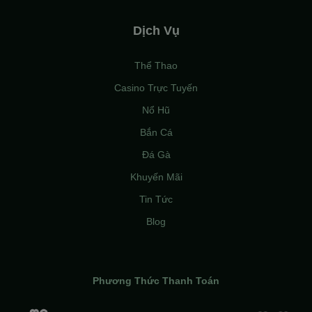
Dịch Vụ
Thể Thao
Casino Trực Tuyến
Nổ Hũ
Bắn Cá
Đá Gà
Khuyến Mãi
Tin Tức
Blog
Phương Thức Thanh Toán