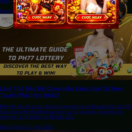
nhất.
Ngày 4 tháng 5 năm 2026
Làm Thế Nào Để Chọn Nền Tảng Giải Trí Trực
Tuyến Phù Hợp Nhất?
Bài viết này sẽ cung cấp cho bạn những lời khuyên hữu ích để
lựa chọn một nền tảng cá cược uy tín, an toàn, có nhiều trò
chơi và các King88 ưu đãi hấp dẫn.
Ngày 3 tháng 5 năm 2026