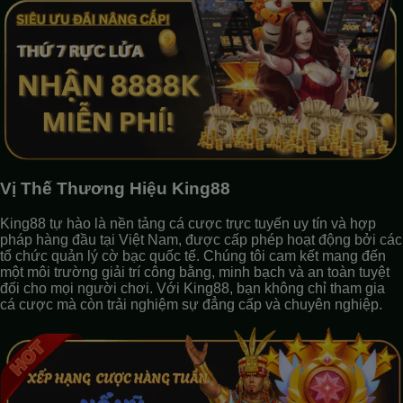
Vị Thế Thương Hiệu King88
King88 tự hào là nền tảng cá cược trực tuyến uy tín và hợp
pháp hàng đầu tại Việt Nam, được cấp phép hoạt động bởi các
tổ chức quản lý cờ bạc quốc tế. Chúng tôi cam kết mang đến
một môi trường giải trí công bằng, minh bạch và an toàn tuyệt
đối cho mọi người chơi. Với King88, bạn không chỉ tham gia
cá cược mà còn trải nghiệm sự đẳng cấp và chuyên nghiệp.