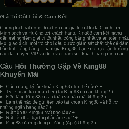
Giá Trị Cốt Lõi & Cam Kết
Chúng tôi hoạt động dựa trên các giá trị cốt lõi là Chính trực,
Minh bạch và Hướng tới khách hàng. King88 cam kết mang
đến trải nghiệm giải trí tốt nhất, công bằng nhất và an toàn nhất.
Mọi giao dịch, mọi trò chơi đều được giám sát chặt chẽ để đảm
bảo tính công bằng. Tham gia King88, bạn sẽ được tận hưởng
các đặc quyền VIP và dịch vụ chăm sóc khách hàng đỉnh cao.
Câu Hỏi Thường Gặp Về King88
Khuyến Mãi
Cách đăng ký tài khoản King88 như thế nào?
+
Tỷ lệ hoàn trả (hoàn tiền) tại King88 có cao không?
+
Nền tảng King88 có an toàn và bảo mật không?
+
Làm thế nào để gửi tiền vào tài khoản King88 và hỗ trợ
những ngân hàng nào?
+
Rút tiền từ King88 mất bao lâu?
+
Rút tiền thất bại thì phải làm sao?
+
King88 có ứng dụng di động (App) không?
+