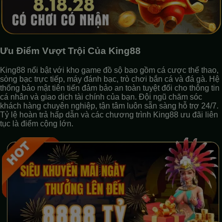
Ưu Điểm Vượt Trội Của King88
King88 nổi bật với kho game đồ sộ bao gồm cá cược thể thao,
sòng bạc trực tiếp, máy đánh bạc, trò chơi bắn cá và đá gà. Hệ
thống bảo mật tiên tiến đảm bảo an toàn tuyệt đối cho thông tin
cá nhân và giao dịch tài chính của bạn. Đội ngũ chăm sóc
khách hàng chuyên nghiệp, tận tâm luôn sẵn sàng hỗ trợ 24/7.
Tỷ lệ hoàn trả hấp dẫn và các chương trình King88 ưu đãi liên
tục là điểm cộng lớn.