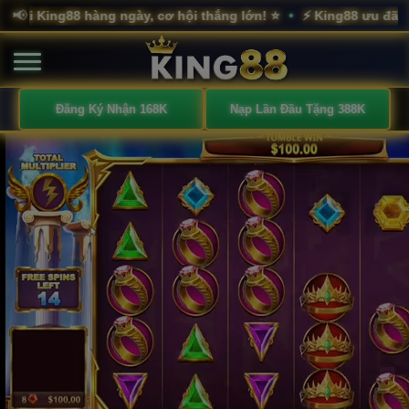
g88 hàng ngày, cơ hội thắng lớn! ⭐
⚡️ King88 ưu đãi đặc biệt:
📢
•
Đăng Ký Nhận 168K
Nạp Lần Đầu Tặng 388K