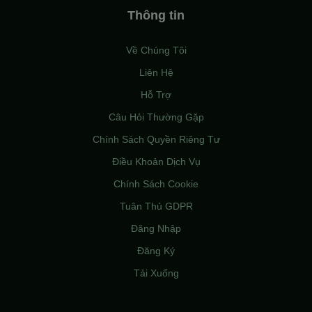
Thông tin
Về Chúng Tôi
Liên Hệ
Hỗ Trợ
Câu Hỏi Thường Gặp
Chính Sách Quyền Riêng Tư
Điều Khoản Dịch Vụ
Chính Sách Cookie
Tuân Thủ GDPR
Đăng Nhập
Đăng Ký
Tải Xuống