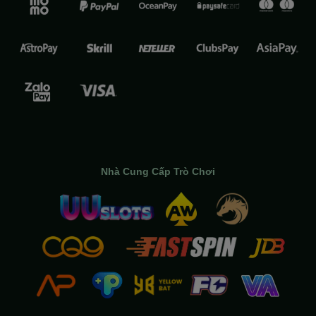
Nhà Cung Cấp Trò Chơi