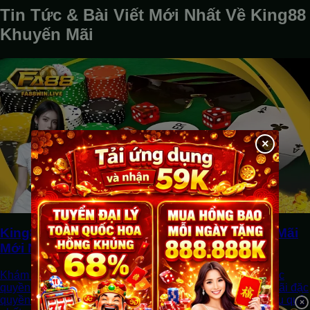
Tin Tức & Bài Viết Mới Nhất Về King88
Khuyến Mãi
×
King88 Hướng Dẫn Toàn Diện Các Khuyến Mãi
Mới Nhất 2026
Khám phá tất cả các chương trình King88 khuyến mãi độc
quyền, từ thưởng đăng ký, thưởng nạp tiền đến các ưu đãi đặc
quyền VIP. Hướng dẫn chi tiết cách nhận và sử dụng hiệu quả
×