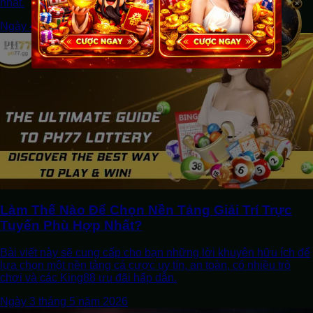
nhất.
Ngày 4 tháng 5 năm 2026
Làm Thế Nào Để Chọn Nền Tảng Giải Trí Trực
Tuyến Phù Hợp Nhất?
Bài viết này sẽ cung cấp cho bạn những lời khuyên hữu ích để
lựa chọn một nền tảng cá cược uy tín, an toàn, có nhiều trò
chơi và các King88 ưu đãi hấp dẫn.
Ngày 3 tháng 5 năm 2026