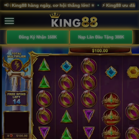
g88 hàng ngày, cơ hội thắng lớn! ⭐
⚡️ King88 ưu đãi đặc biệt:
📢
•
Đăng Ký Nhận 168K
Nạp Lần Đầu Tặng 388K