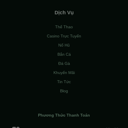
Dịch Vụ
Thể Thao
Casino Trực Tuyến
Nổ Hũ
Bắn Cá
Đá Gà
Khuyến Mãi
Tin Tức
Blog
Phương Thức Thanh Toán