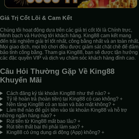
Giá Trị Cốt Lõi & Cam Kết
Chúng tôi hoạt động dựa trên các giá trị cốt lõi là Chính trực,
Minh bạch và Hướng tới khách hàng. King88 cam kết mang
đến trải nghiệm giải trí tốt nhất, công bằng nhất và an toàn nhất.
Mọi giao dịch, mọi trò chơi đều được giám sát chặt chẽ để đảm
bảo tính công bằng. Tham gia King88, bạn sẽ được tận hưởng
các đặc quyền VIP và dịch vụ chăm sóc khách hàng đỉnh cao.
Câu Hỏi Thường Gặp Về King88
Khuyến Mãi
Cách đăng ký tài khoản King88 như thế nào?
+
Tỷ lệ hoàn trả (hoàn tiền) tại King88 có cao không?
+
Nền tảng King88 có an toàn và bảo mật không?
+
Làm thế nào để gửi tiền vào tài khoản King88 và hỗ trợ
những ngân hàng nào?
+
Rút tiền từ King88 mất bao lâu?
+
Rút tiền thất bại thì phải làm sao?
+
King88 có ứng dụng di động (App) không?
+