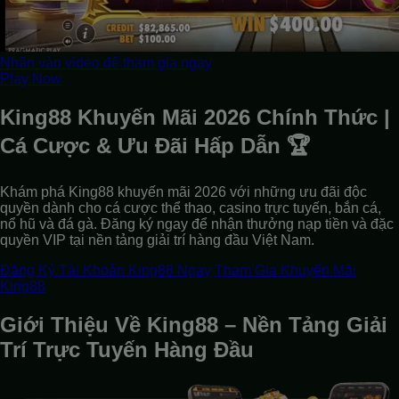
Nhấn vào video để tham gia ngay
Play Now
King88 Khuyến Mãi 2026 Chính Thức |
Cá Cược & Ưu Đãi Hấp Dẫn 🏆
Khám phá King88 khuyến mãi 2026 với những ưu đãi độc
quyền dành cho cá cược thể thao, casino trực tuyến, bắn cá,
nổ hũ và đá gà. Đăng ký ngay để nhận thưởng nạp tiền và đặc
quyền VIP tại nền tảng giải trí hàng đầu Việt Nam.
Đăng Ký Tài Khoản King88 Ngay
Tham Gia Khuyến Mãi
King88
Giới Thiệu Về King88 – Nền Tảng Giải
Trí Trực Tuyến Hàng Đầu