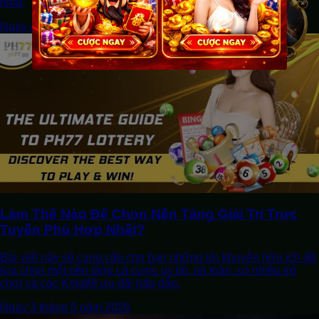
nhất.
Ngày 4 tháng 5 năm 2026
Làm Thế Nào Để Chọn Nền Tảng Giải Trí Trực
Tuyến Phù Hợp Nhất?
Bài viết này sẽ cung cấp cho bạn những lời khuyên hữu ích để
lựa chọn một nền tảng cá cược uy tín, an toàn, có nhiều trò
chơi và các King88 ưu đãi hấp dẫn.
Ngày 3 tháng 5 năm 2026